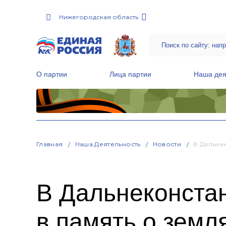
Нижегородская область
О партии
Лица партии
Наша дея
Местные общественные приемные Партии
Руководитель Региональной обще
Народная программа «Единой России»
Главная
Наша Деятельность
Новости
В Дальне
В Дальнеконстан
в память о земл