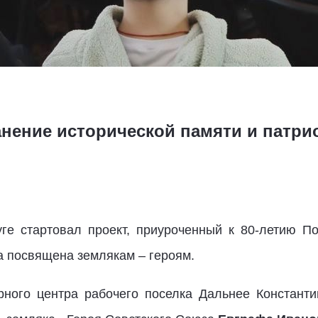
анение исторической памяти и патри
уге стартовал проект, приуроченный к 80-летию П
а посвящена землякам – героям.
рного центра рабочего поселка Дальнее Констант