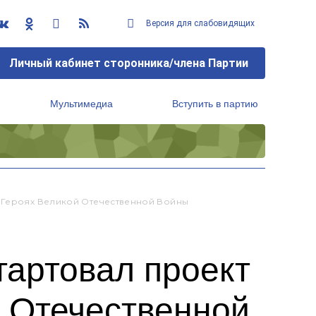
Версия для слабовидящих
Личный кабинет сторонника/члена Партии
Мультимедиа
Вступить в партию
Региональный исполнительный комитет
х-Героях Великой Отечественной Войны
тартовал проект
й Отечественной