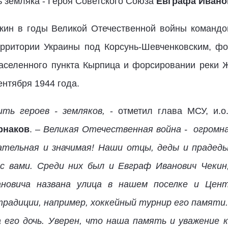
ь земляка - Героя Советского Союза
Евграфа Ивано
кин в годы Великой Отечественной войны командо
территории Украины под Корсунь-Шевченковским, ф
аселенного пункта Кырпица и форсировании реки Ж
нтября 1944 года.
ть героев - земляков,
- отметил глава МСУ, и.о
рнаков
. –
Великая Отечественная война -
огромна
зательная и значимая! Наши отцы, деды и прадед
 с вами. Среди них был и Евграф Иванович Чекин
новича названа улица в нашем поселке и Цент
радиции, например, хоккейный турнир его памяти.
 его дочь. Уверен, что наша память и уважение 