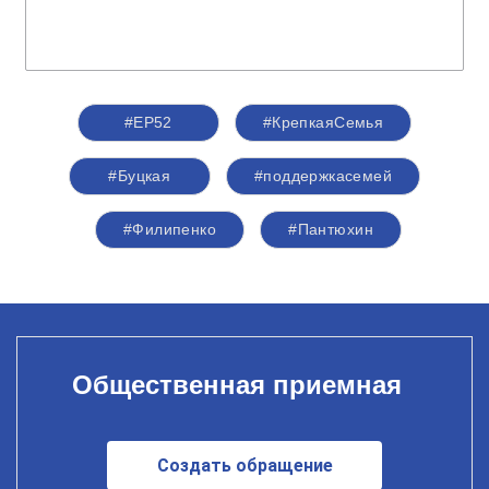
#ЕР52
#КрепкаяСемья
#Буцкая
#поддержкасемей
#Филипенко
#Пантюхин
Общественная приемная
Создать обращение