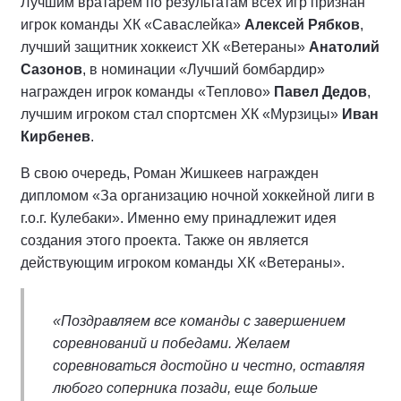
Лучшим вратарем по результатам всех игр признан
игрок команды ХК «Саваслейка»
Алексей Рябков
,
лучший защитник хоккеист ХК «Ветераны»
Анатолий
Сазонов
, в номинации «Лучший бомбардир»
награжден игрок команды «Теплово»
Павел Дедов
,
лучшим игроком стал спортсмен ХК «Мурзицы»
Иван
Кирбенев
.
В свою очередь, Роман Жишкеев награжден
дипломом «За организацию ночной хоккейной лиги в
г.о.г. Кулебаки». Именно ему принадлежит идея
создания этого проекта. Также он является
действующим игроком команды ХК «Ветераны».
«Поздравляем все команды с завершением
соревнований и победами. Желаем
соревноваться достойно и честно, оставляя
любого соперника позади, еще больше