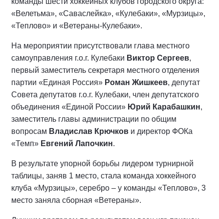
команды шести хоккейных клубов городского округа:
«Велетьма», «Саваслейка», «Кулебаки», «Мурзицы»,
«Теплово» и «Ветераны-Кулебаки».
На мероприятии присутствовали глава местного
самоуправления г.о.г. Кулебаки
Виктор Сергеев
,
первый заместитель секретаря местного отделения
партии «Единая Россия»
Роман Жишкеев
, депутат
Совета депутатов г.о.г. Кулебаки, член депутатского
объединения «Единой России»
Юрий Карабашкин
,
заместитель главы администрации по общим
вопросам
Владислав Крючков
и директор ФОКа
«Темп»
Евгений Лапочкин
.
В результате упорной борьбы лидером турнирной
таблицы, заняв 1 место, стала команда хоккейного
клуба «Мурзицы», серебро – у команды «Теплово», 3
место заняла сборная «Ветераны».