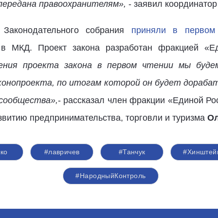
передана правоохранителям»,
- заявил координатор
 Законодательного собрания
приняли в первом
 в МКД. Проект закона разработан фракцией «Е
ения проекта закона в первом чтении мы будем
конопроекта, по итогам которой он будет дорабат
сообщества»,
- рассказал член фракции «Единой Ро
звитию предпринимательства, торговли и туризма
Ол
ко
#лавричев
#Танчук
#Хинштей
#НародныйКонтроль