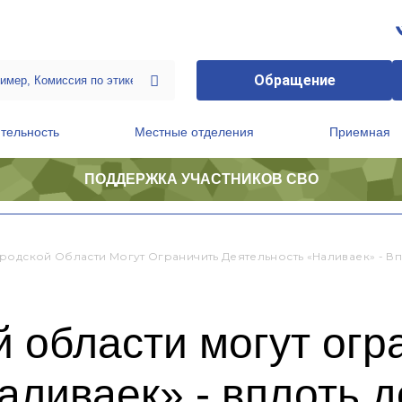
Обращение
тельность
Местные отделения
Приемная
ПОДДЕРЖКА УЧАСТНИКОВ СВО
ственной приемной Председателя Партии
Президиум регионального политического совета
родской Области Могут Ограничить Деятельность «наливаек» - Вп
 области могут огр
аливаек» - вплоть д