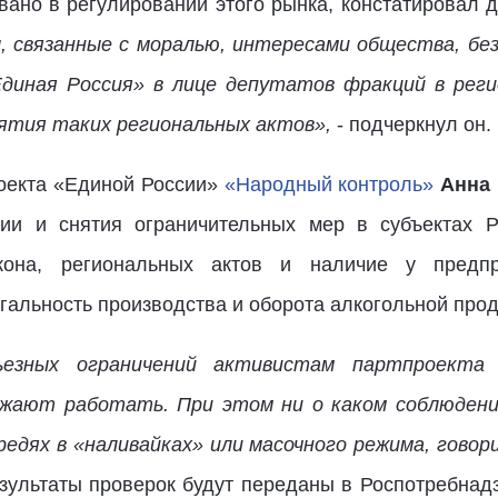
вано в регулировании этого рынка, констатировал д
сы, связанные с моралью, интересами общества, б
Единая Россия» в лице депутатов фракций в рег
ятия таких региональных актов»,
- подчеркнул он.
оекта «Единой России»
«Народный контроль»
Анна
ии и снятия ограничительных мер в субъектах Р
кона, региональных актов и наличие у предпр
альность производства и оборота алкогольной прод
ьезных ограничений активистам партпроекта
олжают работать. При этом ни о каком соблюдени
едях в «наливайках» или масочного режима, говор
езультаты проверок будут переданы в Роспотребнад