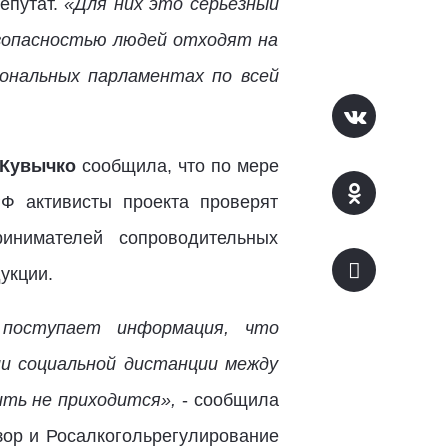
епутат.
«Для них это серьезный
езопасностью людей отходят на
иональных парламентах по всей
 Кувычко
сообщила, что по мере
Ф активисты проекта проверят
инимателей сопроводительных
укции.
 поступает информация, что
и социальной дистанции между
ить не приходится»,
- сообщила
зор и Росалкогольрегулирование