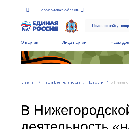
Нижегородская область
О партии
Лица партии
Наша дея
Местные общественные приемные Партии
Руководитель Региональной обще
Народная программа «Единой России»
Главная
Наша Деятельность
Новости
В Нижего
В Нижегородской
деятельность «н