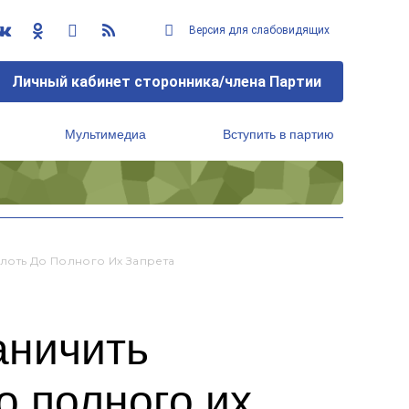
Версия для слабовидящих
Личный кабинет сторонника/члена Партии
Мультимедиа
Вступить в партию
Региональный исполнительный комитет
лоть До Полного Их Запрета
аничить
о полного их