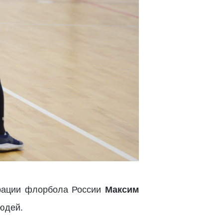
ерации флорбола России
Максим
юдей.