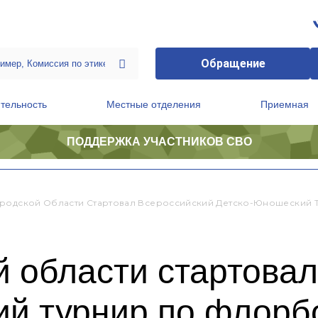
Обращение
тельность
Местные отделения
Приемная
ПОДДЕРЖКА УЧАСТНИКОВ СВО
ственной приемной Председателя Партии
Президиум регионального политического совета
родской Области Стартовал Всероссийский Детско-Юношеский 
 области стартова
ий турнир по флорб