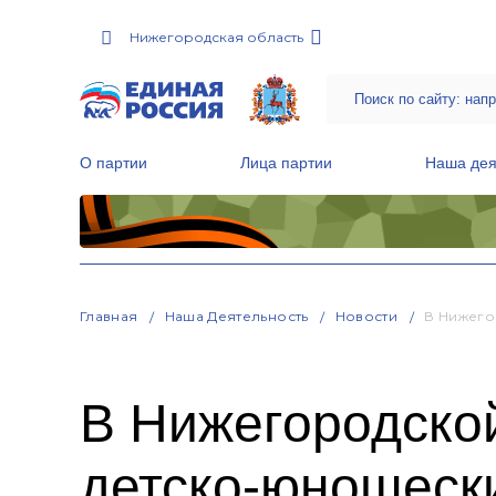
Нижегородская область
О партии
Лица партии
Наша дея
Местные общественные приемные Партии
Руководитель Региональной обще
Народная программа «Единой России»
Главная
Наша Деятельность
Новости
В Нижего
В Нижегородской
детско-юношеск