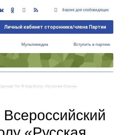
Версия для слабовидящих
Личный кабинет сторонника/члена Партии
Мультимедиа
Вступить в партию
Региональный исполнительный комитет
Турнир По Флорболу «Русская Осень»
л Всероссийский
олу «Русская