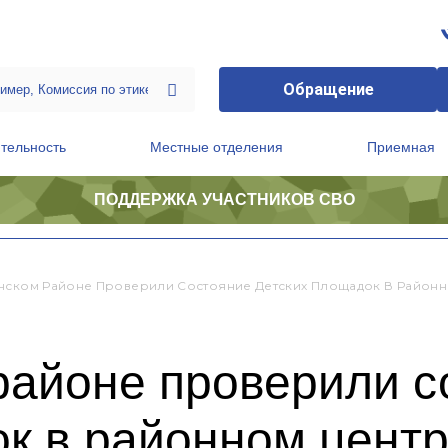
Обращение
тельность
Местные отделения
Приемная
ПОДДЕРЖКА УЧАСТНИКОВ СВО
ственной приемной Председателя Партии
Президиум регионального политического совета
нском Районе Проверили Состояние Детских Площадок В Районн
районе проверили с
к в районном центр