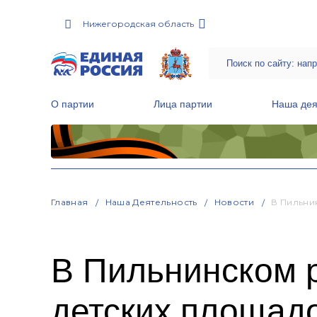
Нижегородская область
О партии
Лица партии
Наша дея
Местные общественные приемные Партии
Руководитель Региональной обще
Народная программа «Единой России»
Главная
Наша Деятельность
Новости
В Пильни
В Пильнинском 
детских площадо