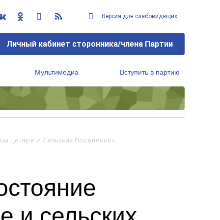
Версия для слабовидящих
Личный кабинет сторонника/члена Партии
Мультимедиа
Вступить в партию
Региональный исполнительный комитет
ом Центре И Сельских Поселениях
остояние
е и сельских