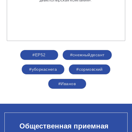
девелоперская компания».
#ЕР52
#снежныйдесант
#уборкаснега
#сормовский
#Иванов
Общественная приемная