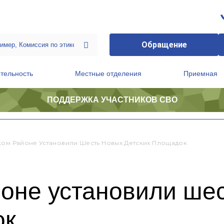
Обращение
тельность
Местные отделения
Приемная
ПОДДЕРЖКА УЧАСТНИКОВ СВО
ственной приемной Председателя Партии
Президиум регионального политического совета
ком Районе Установили Шесть Новых Детских Площадок
йоне установили ше
ок