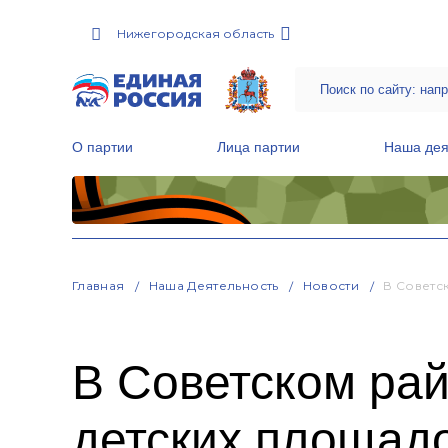
Нижегородская область
О партии
Лица партии
Наша дея
Местные общественные приемные Партии
Руководитель Региональной обще
Народная программа «Единой России»
Главная
Наша Деятельность
Новости
В Советс
В Советском ра
детских площад