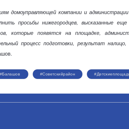
иям домоуправляющей компании и администрации 
олнить просьбы нижегородцев, высказанные еще
тов, которые появятся на площадке, админис
ельный процесс подготовки, результат налицо,
ашов.
#Балашов
#Советскийрайон
#Детскиеплощад