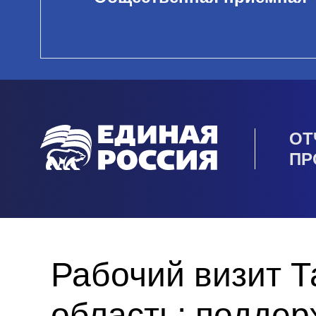
ОТ
ПР
Рабочий визит 
область: поддер