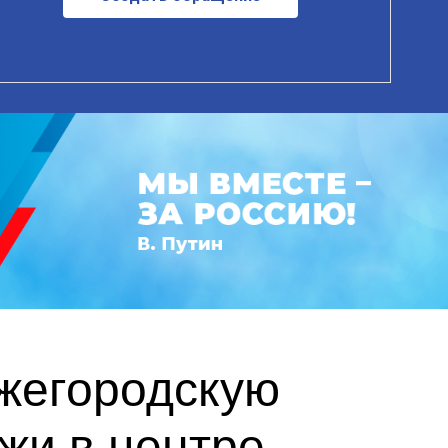
ижегородскую
жи в центре