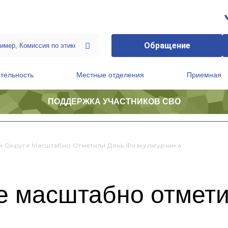
Обращение
тельность
Местные отделения
Приемная
ПОДДЕРЖКА УЧАСТНИКОВ СВО
ственной приемной Председателя Партии
Президиум регионального политического совета
м Округе Масштабно Отметили День Физкультурника
ге масштабно отмет