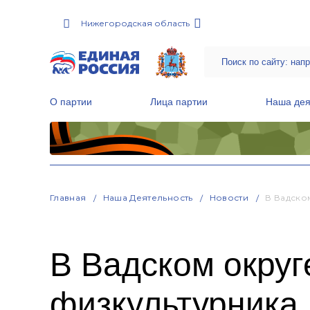
Нижегородская область
О партии
Лица партии
Наша дея
Местные общественные приемные Партии
Руководитель Региональной обще
Народная программа «Единой России»
Главная
Наша Деятельность
Новости
В Вадско
В Вадском окру
физкультурника