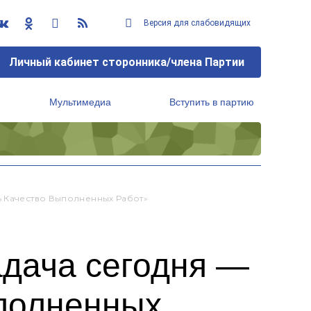
Версия для слабовидящих
Личный кабинет сторонника/члена Партии
Мультимедиа
Вступить в партию
Региональный исполнительный комитет
ь Качество Выполненных Работ»
адача сегодня —
ыполненных