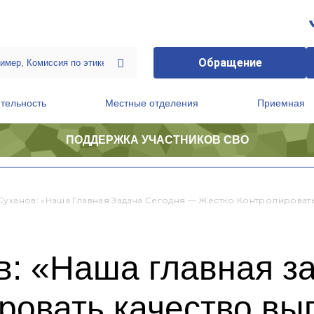
Обращение
тельность
Местные отделения
Приемная
ПОДДЕРЖКА УЧАСТНИКОВ СВО
ственной приемной Председателя Партии
Президиум регионального политического совета
Суханов: «Наша Главная Задача Сегодня — Жестко Контролироват
в: «Наша главная з
ировать качество в