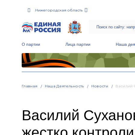
Нижегородская область
О партии
Лица партии
Наша дея
Местные общественные приемные Партии
Руководитель Региональной обще
Народная программа «Единой России»
Главная
Наша Деятельность
Новости
Василий 
Василий Сухано
жестко контрол