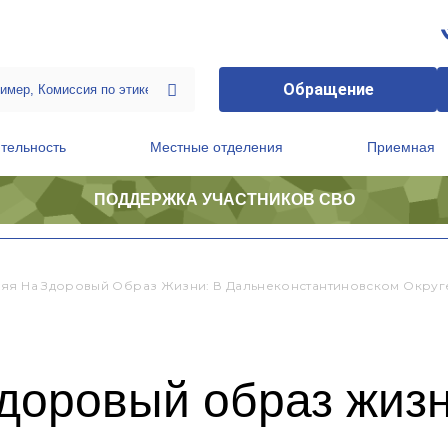
Обращение
тельность
Местные отделения
Приемная
ПОДДЕРЖКА УЧАСТНИКОВ СВО
ственной приемной Председателя Партии
Президиум регионального политического совета
яя На Здоровый Образ Жизни: В Дальнеконстантиновском Округ
доровый образ жизн