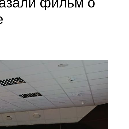
казали фильм о
е