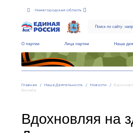
Нижегородская область
О партии
Лица партии
Наша дея
Местные общественные приемные Партии
Руководитель Региональной обще
Народная программа «Единой России»
Главная
Наша Деятельность
Новости
Вдохновл
Вяльбе
Вдохновляя на з