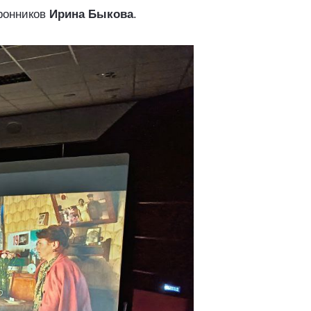
ронников
Ирина Быкова
.