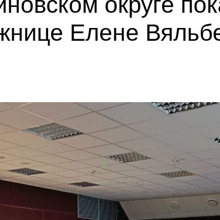
иновском округе по
жнице Елене Вяльб