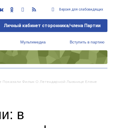
Версия для слабовидящих
Личный кабинет сторонника/члена Партии
Мультимедиа
Вступить в партию
Региональный исполнительный комитет
е Показали Фильм О Легендарной Лыжнице Елене
и: в