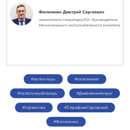
Филипенко Дмитрий Сергеевич
заместитель Секретаря РО– Руководитель
Регионального исполнительного комитета
#волонтеры
#паломники
#палаточныйлагерь
#Дивеевскийокруг
#торжества
#СерафимСаровский
#Филипенко