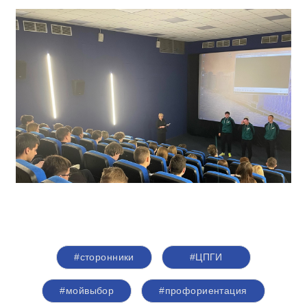
#сторонники
#ЦПГИ
#мойвыбор
#профориентация