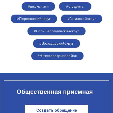
#школьники
#студенты
#Перевозскийокруг
#Гагинскийокруг
#Большеболдинскийокруг
#Володарскийокруг
#Нижегородскийрайон
Общественная приемная
Создать обращение