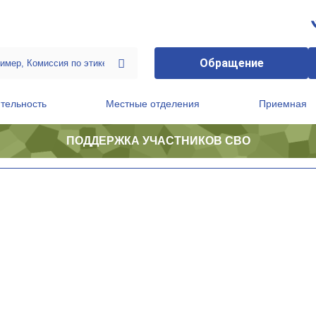
Обращение
тельность
Местные отделения
Приемная
ПОДДЕРЖКА УЧАСТНИКОВ СВО
ственной приемной Председателя Партии
Президиум регионального политического совета