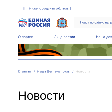
Нижегородская область
О партии
Лица партии
Наша дея
Местные общественные приемные Партии
Руководитель Региональной обще
Народная программа «Единой России»
Главная
Наша Деятельность
Новости
Новости