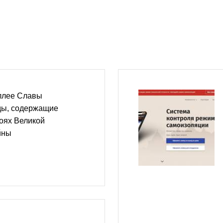
аллее Славы
ды, содержащие
оях Великой
йны