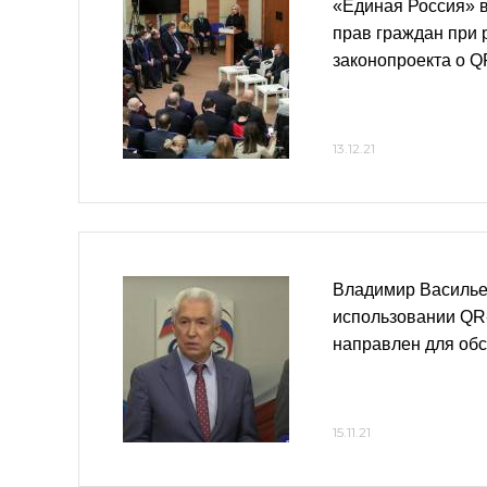
«Единая Россия» 
прав граждан при
законопроекта о Q
13.12.21
Владимир Василье
использовании QR-
направлен для об
15.11.21