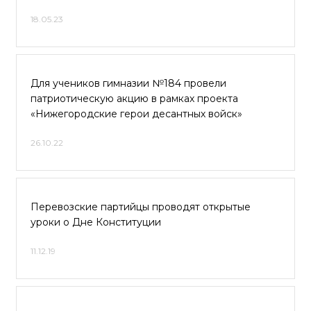
18.05.23
Для учеников гимназии №184 провели
патриотическую акцию в рамках проекта
«Нижегородские герои десантных войск»
26.10.22
Перевозские партийцы проводят открытые
уроки о Дне Конституции
11.12.19