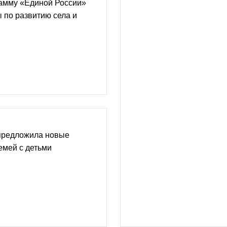
амму «Единой России»
 по развитию села и
предложила новые
емей с детьми