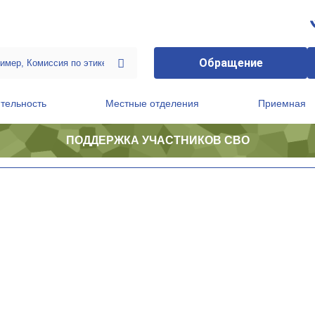
Обращение
тельность
Местные отделения
Приемная
ПОДДЕРЖКА УЧАСТНИКОВ СВО
ственной приемной Председателя Партии
Президиум регионального политического совета