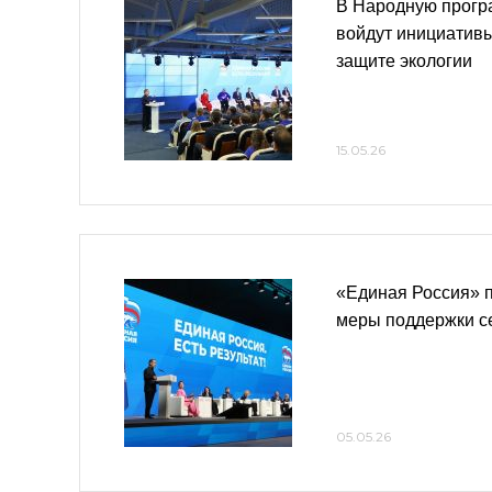
В Народную прогр
войдут инициативы
защите экологии
15.05.26
«Единая Россия» 
меры поддержки с
05.05.26