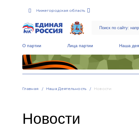
Нижегородская область
О партии
Лица партии
Наша дея
Местные общественные приемные Партии
Руководитель Региональной обще
Народная программа «Единой России»
Главная
Наша Деятельность
Новости
Новости