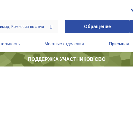
Обращение
тельность
Местные отделения
Приемная
ПОДДЕРЖКА УЧАСТНИКОВ СВО
ственной приемной Председателя Партии
Президиум регионального политического совета