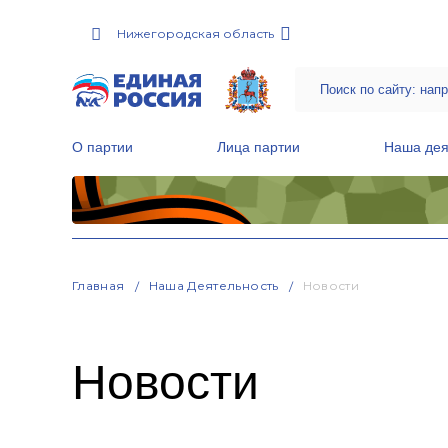
Нижегородская область
О партии
Лица партии
Наша дея
Местные общественные приемные Партии
Руководитель Региональной обще
Народная программа «Единой России»
Главная
Наша Деятельность
Новости
Новости