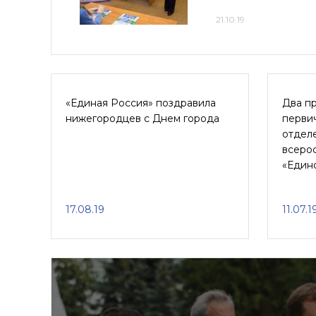
21.10.19
«Единая Россия» поздравила
Два п
нижегородцев с Днем города
перви
отдел
всеро
«Един
17.08.19
11.07.1