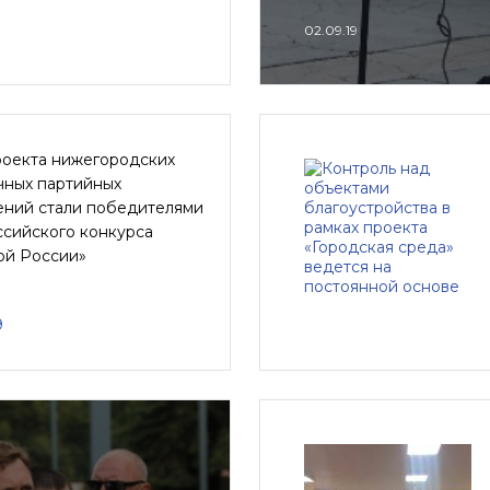
02.09.19
роекта нижегородских
чных партийных
ений стали победителями
ссийского конкурса
ой России»
9