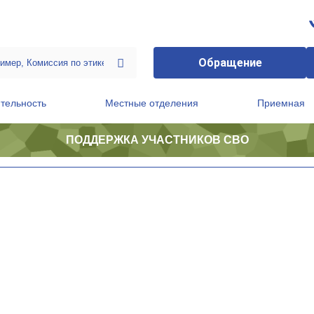
Обращение
тельность
Местные отделения
Приемная
ПОДДЕРЖКА УЧАСТНИКОВ СВО
ственной приемной Председателя Партии
Президиум регионального политического совета