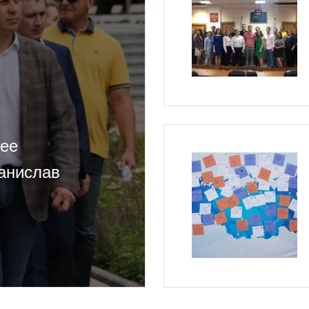
лее
анислав