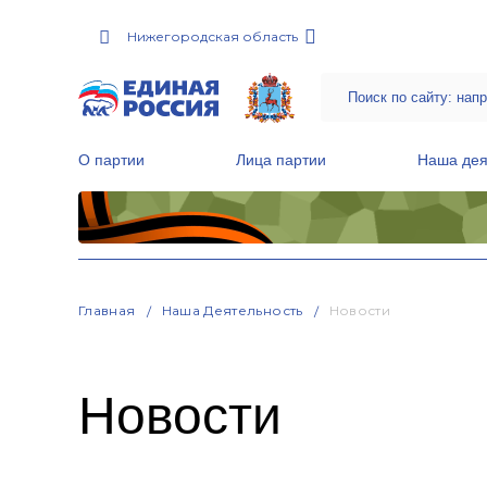
Нижегородская область
О партии
Лица партии
Наша дея
Местные общественные приемные Партии
Руководитель Региональной обще
Народная программа «Единой России»
Главная
Наша Деятельность
Новости
Новости