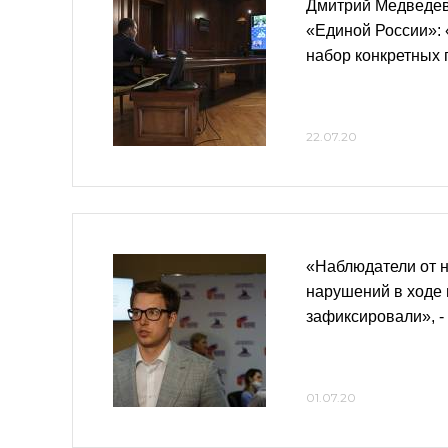
Дмитрий Медведев
«Единой России»:
набор конкретных
22.07.20
«Наблюдатели от 
нарушений в ходе 
зафиксировали», -
01.07.20