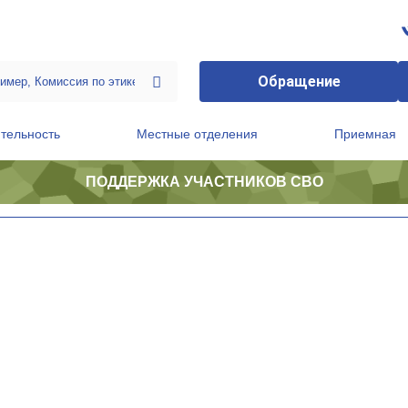
Обращение
тельность
Местные отделения
Приемная
ПОДДЕРЖКА УЧАСТНИКОВ СВО
ственной приемной Председателя Партии
Президиум регионального политического совета