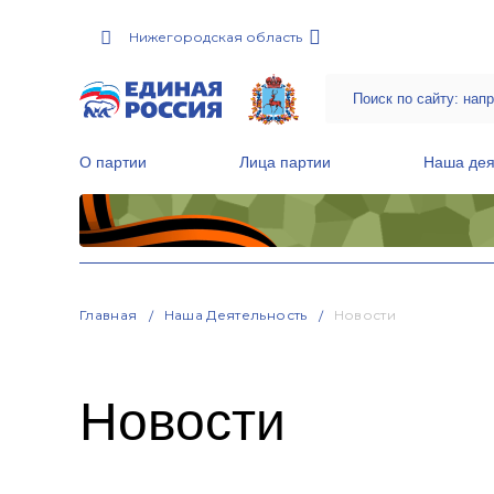
Нижегородская область
О партии
Лица партии
Наша дея
Местные общественные приемные Партии
Руководитель Региональной обще
Народная программа «Единой России»
Главная
Наша Деятельность
Новости
Новости