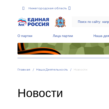
Нижегородская область
О партии
Лица партии
Наша дея
Местные общественные приемные Партии
Руководитель Региональной обще
Народная программа «Единой России»
Главная
Наша Деятельность
Новости
Новости