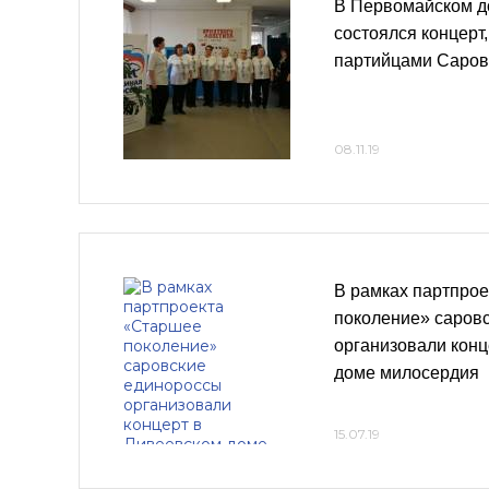
В Первомайском д
состоялся концерт
партийцами Саро
08.11.19
В рамках партпро
поколение» саров
организовали конц
доме милосердия
15.07.19