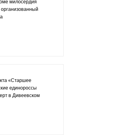
оме милосердия
, организованный
ва
екта «Старшее
ские единороссы
ерт в Дивеевском