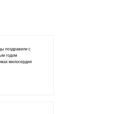
цы поздравили с
ым годом
омах милосердия