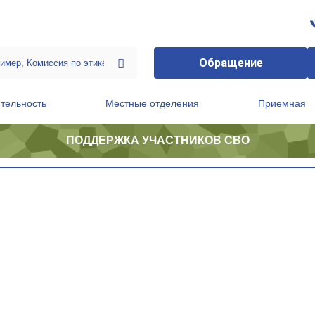
Обращение
тельность
Местные отделения
Приемная
ПОДДЕРЖКА УЧАСТНИКОВ СВО
ственной приемной Председателя Партии
Президиум регионального политического совета