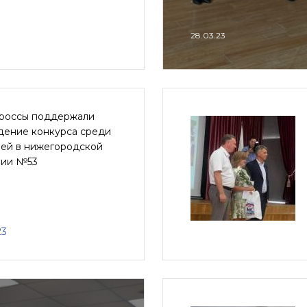
28.03.23
россы поддержали
дение конкурса среди
лей в нижегородской
зии №53
23