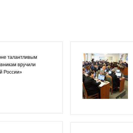
оне талантливым
авникам вручили
й России»