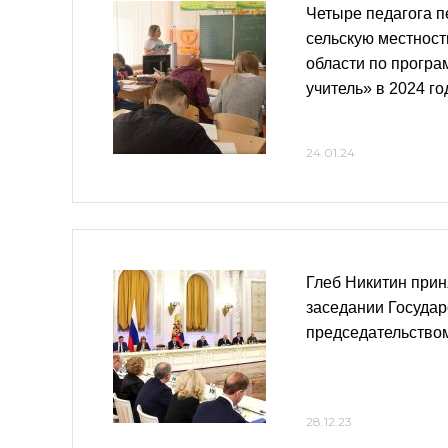
Четыре педагога п
сельскую местност
области по прогр
учитель» в 2024 го
24.01.24
Глеб Никитин прин
заседании Государ
председательство
28.12.23