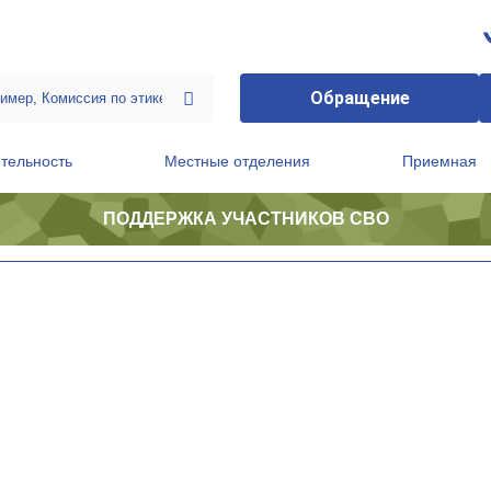
Обращение
тельность
Местные отделения
Приемная
ПОДДЕРЖКА УЧАСТНИКОВ СВО
ственной приемной Председателя Партии
Президиум регионального политического совета