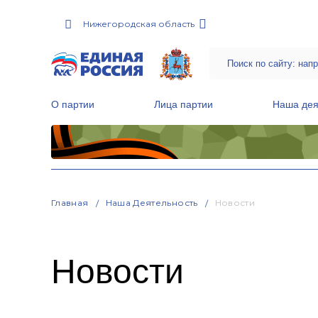
Нижегородская область
О партии
Лица партии
Наша дея
Местные общественные приемные Партии
Руководитель Региональной обще
Народная программа «Единой России»
Главная
Наша Деятельность
Новости
Новости