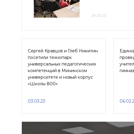
29.03.23
Сергей Кравцов и Глеб Никитин
Едино
посетили технопарк
прове
универсальных педагогических
учите
компетенций в Мининском
гимна
университете и новый корпус
«Школы 800»
03.03.23
06.02.