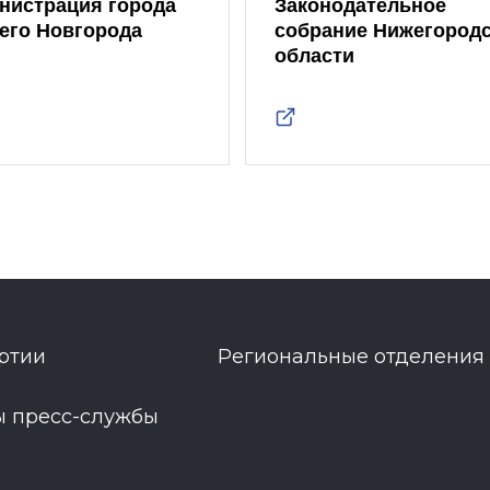
нистрация города
Законодательное
его Новгорода
собрание Нижегород
области
ртии
Региональные отделения
ы пресс-службы