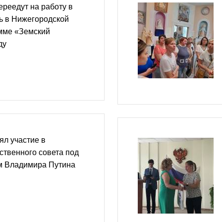
ереедут на работу в
ь в Нижегородской
амме «Земский
ду
ял участие в
ственного совета под
м Владимира Путина