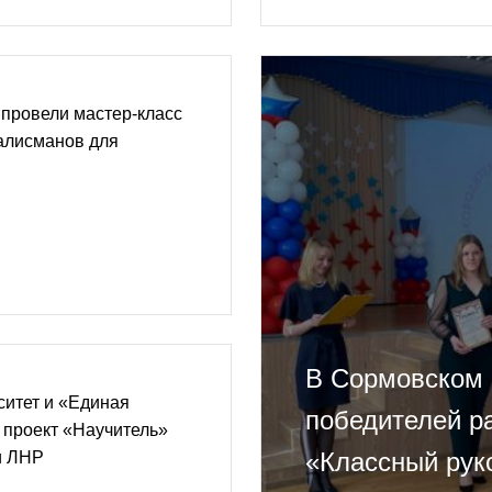
провели мастер-класс
алисманов для
В Сормовском 
ситет и «Единая
победителей р
 проект «Научитель»
«Классный рук
и ЛНР