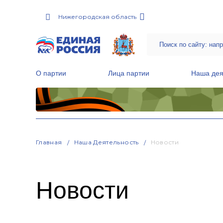
Нижегородская область
О партии
Лица партии
Наша дея
Местные общественные приемные Партии
Руководитель Региональной обще
Народная программа «Единой России»
Главная
Наша Деятельность
Новости
Новости