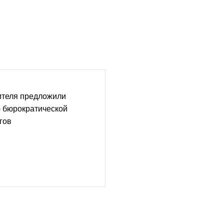
ителя предложили
 бюрократической
гов