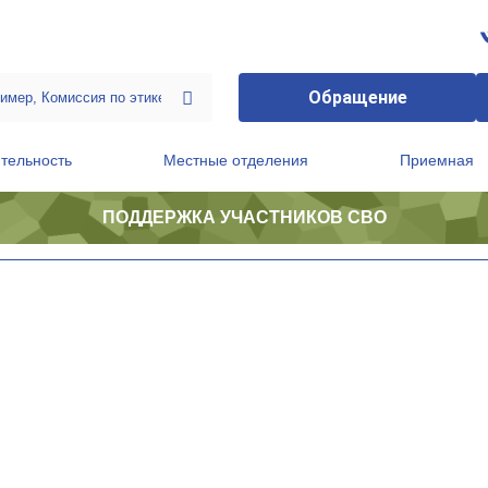
Обращение
тельность
Местные отделения
Приемная
ПОДДЕРЖКА УЧАСТНИКОВ СВО
ственной приемной Председателя Партии
Президиум регионального политического совета