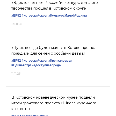
«Вдохновлённые Россией»: конкурс детского
творчества прошел в Кстовском округе
#ЕР52
#Кстовскийокруг
#КультураМалойРодины
26.11.25
«Пусть всегда будет мама»: в Кстове прошёл
праздник для семей с особыми детьми
#ЕР52
#Кстовскийокруг
#Крепкаясемья
#Единаястранадоступнаясреда
11.11.25
В Кстовском краеведческом музее подвели
итоги грантового проекта «Школа музейного
контента»