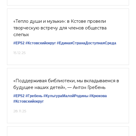
«Тепло души и музыки»: в Кстове провели
творческую встречу для членов общества
слепых
#ЕР52
#Кстовскийокруг
#ЕдинаяСтранаДоступнаяСреда
15.12.25
«Поддерживая библиотеки, мы вкладываемся в
будущее наших детей», — Антон Гребень
#ЕР52
#Гребень
#КультураМалойРодины
#Крюкова
#Кстовскийокруг
28.11.25