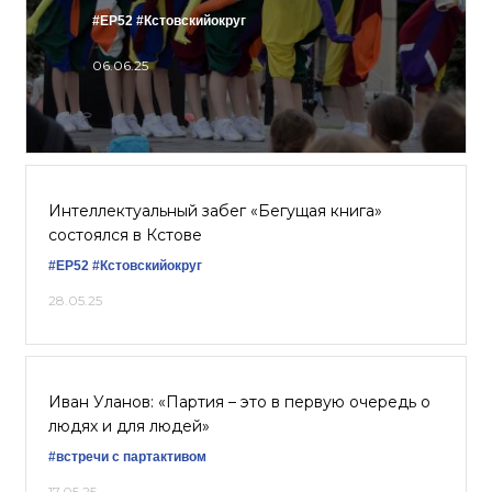
#ЕР52
#Кстовскийокруг
06.06.25
Интеллектуальный забег «Бегущая книга»
состоялся в Кстове
#ЕР52
#Кстовскийокруг
28.05.25
Иван Уланов: «Партия – это в первую очередь о
людях и для людей»
#встречи с партактивом
17.05.25