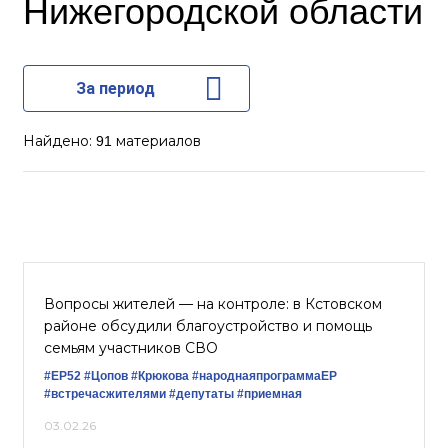
Нижегородской области
За период
Найдено:
материалов
91
Вопросы жителей — на контроле: в Кстовском
районе обсудили благоустройство и помощь
семьям участников СВО
#ЕР52
#Цопов
#Крюкова
#народнаяпрограммаЕР
#встречасжителями
#депутаты
#приемная
03.02.26