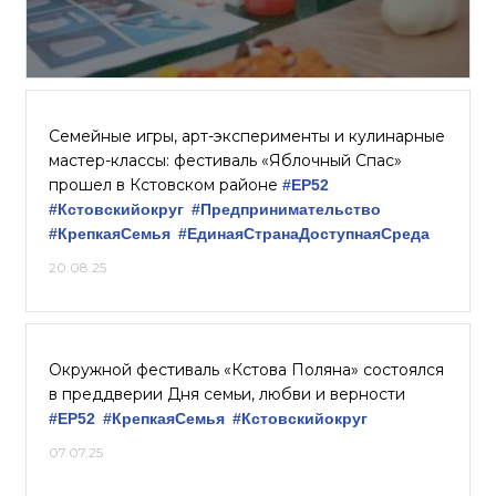
Семейные игры, арт-эксперименты и кулинарные
мастер-классы: фестиваль «Яблочный Спас»
прошел в Кстовском районе
#ЕР52
#Кстовскийокруг
#Предпринимательство
#КрепкаяСемья
#ЕдинаяСтранаДоступнаяСреда
20.08.25
Окружной фестиваль «Кстова Поляна» состоялся
в преддверии Дня семьи, любви и верности
#ЕР52
#КрепкаяСемья
#Кстовскийокруг
07.07.25