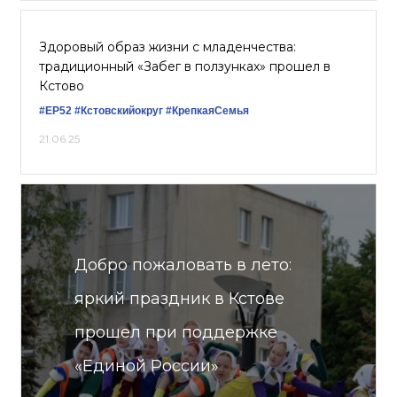
Здоровый образ жизни с младенчества:
традиционный «Забег в ползунках» прошел в
Кстово
#ЕР52
#Кстовскийокруг
#КрепкаяСемья
21.06.25
Добро пожаловать в лето:
яркий праздник в Кстове
прошел при поддержке
«Единой России»