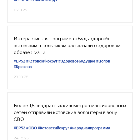
#ЕР52
#Кстовскийокруг
07.11.25
Интерактивная программа «Будь здоров!»:
кстовским школьникам рассказали о здоровом
образе жизни
#ЕР52
#Кстовскийокруг
#Здоровоебудущее
#Цопов
#Крюкова
29.10.25
Более 1,5 квадратных километров маскировочных
сетей отправили кстовские волонтеры в зону
СВО
#ЕР52
#СВО
#Кстовскийокруг
#народнаяпрограмма
24.10.25