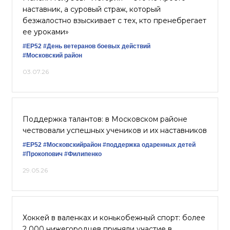
наставник, а суровый страж, который
безжалостно взыскивает с тех, кто пренебрегает
ее уроками»
#ЕР52
#День ветеранов боевых действий
#Московский район
03.07.26
Поддержка талантов: в Московском районе
чествовали успешных учеников и их наставников
#ЕР52
#Московскийрайон
#поддержка одаренных детей
#Прокопович
#Филипенко
29.05.26
Хоккей в валенках и конькобежный спорт: более
2 000 нижегородцев приняли участие в