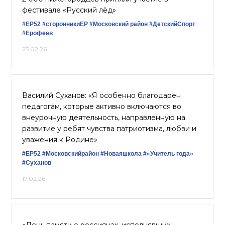
фестивале «Русский лëд»
#ЕР52
#сторонникиЕР
#Московский район
#ДетскийСпорт
#Ерофеев
25.02.26
Василий Суханов: «Я особенно благодарен
педагогам, которые активно включаются во
внеурочную деятельность, направленную на
развитие у ребят чувства патриотизма, любви и
уважения к Родине»
#ЕР52
#Московскийрайон
#Новаяшкола
#«Учитель года»
#Суханов
17.02.26