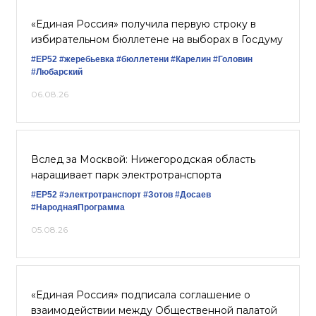
«Единая Россия» получила первую строку в
избирательном бюллетене на выборах в Госдуму
#ЕР52
#жеребьевка
#бюллетени
#Карелин
#Головин
#Любарский
06.08.26
Вслед за Москвой: Нижегородская область
наращивает парк электротранспорта
#ЕР52
#электротранспорт
#Зотов
#Досаев
#НароднаяПрограмма
05.08.26
«Единая Россия» подписала соглашение о
взаимодействии между Общественной палатой