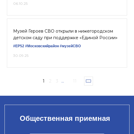
06.10.25
Музей Героев СВО открыли в нижегородском
детском саду при поддержке «Единой России»
#ЕР52
#Московскийрайон
#музейСВО
30.09.25
1
2
3
...
11
Общественная приемная