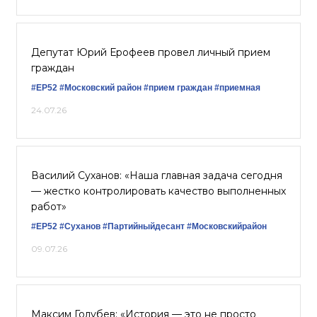
Депутат Юрий Ерофеев провел личный прием
граждан
#ЕР52
#Московский район
#прием граждан
#приемная
24.07.26
Василий Суханов: «Наша главная задача сегодня
— жестко контролировать качество выполненных
работ»
#ЕР52
#Суханов
#Партийныйдесант
#Московскийрайон
09.07.26
Максим Голубев: «История — это не просто