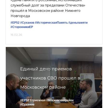
«День памяти о россиянах, исполнявших
служебный долг за пределами Отечества»
прошёл в Московском районе Нижнего
Новгорода
#ЕР52
#Суханов
#ИсторическаяПамять
#деньпамяти
#СторонникиЕР
16.02.26
Единый день приемов
участников СВО прошел в
Московском районе
#ЕР52
#приемная
#Московскийрайон
#Суханов