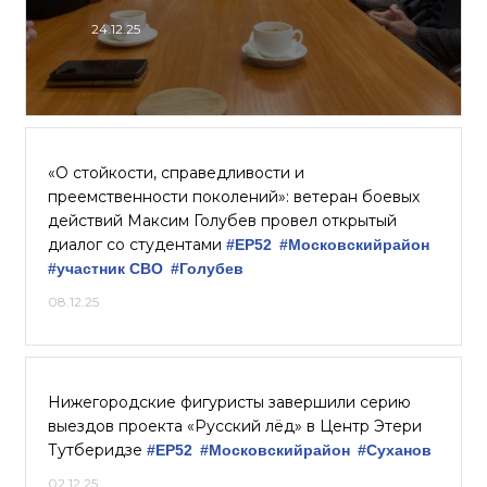
24.12.25
«О стойкости, справедливости и
преемственности поколений»: ветеран боевых
действий Максим Голубев провел открытый
диалог со студентами
#ЕР52
#Московскийрайон
#участник СВО
#Голубев
08.12.25
Нижегородские фигуристы завершили серию
выездов проекта «Русский лёд» в Центр Этери
Тутберидзе
#ЕР52
#Московскийрайон
#Суханов
02.12.25