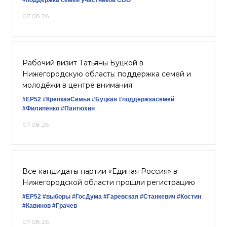
#поддержка семей участников СВО
07.08.26
Рабочий визит Татьяны Буцкой в
Нижегородскую область: поддержка семей и
молодёжи в центре внимания
#ЕР52
#КрепкаяСемья
#Буцкая
#поддержкасемей
#Филипенко
#Пантюхин
07.08.26
Все кандидаты партии «Единая Россия» в
Нижегородской области прошли регистрацию
#ЕР52
#выборы
#ГосДума
#Гаревская
#Станкевич
#Костин
#Кавинов
#Грачев
07.08.26