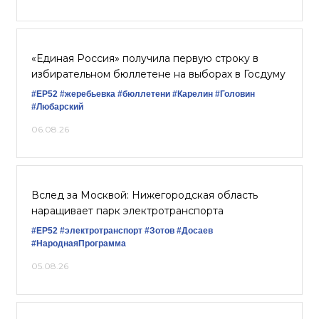
«Единая Россия» получила первую строку в
избирательном бюллетене на выборах в Госдуму
#ЕР52
#жеребьевка
#бюллетени
#Карелин
#Головин
#Любарский
06.08.26
Вслед за Москвой: Нижегородская область
наращивает парк электротранспорта
#ЕР52
#электротранспорт
#Зотов
#Досаев
#НароднаяПрограмма
05.08.26