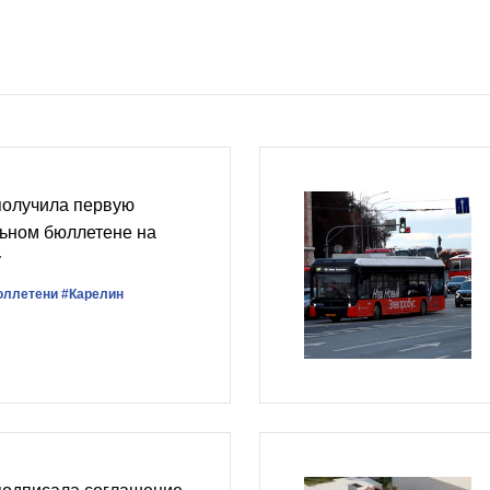
получила первую
льном бюллетене на
у
юллетени
#Карелин