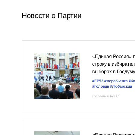
Новости о Партии
«Единая Россия» 
строку в избирате
выборах в Госдум
#ЕР52
#жеребьевка
#б
#Головин
#Любарский
Сегодня 14:07