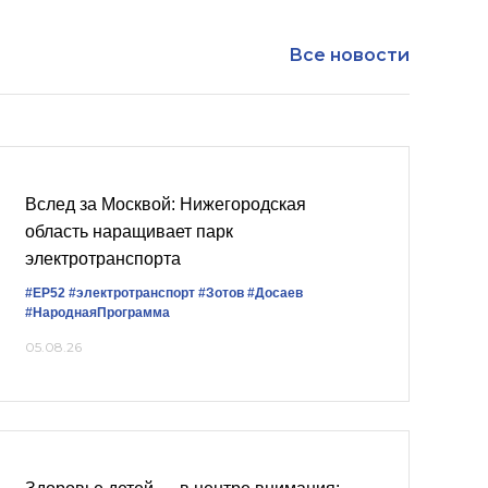
Все новости
Вслед за Москвой: Нижегородская
область наращивает парк
электротранспорта
#ЕР52
#электротранспорт
#Зотов
#Досаев
#НароднаяПрограмма
05.08.26