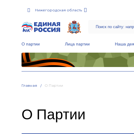
Нижегородская область
О партии
Лица партии
Наша дея
Местные общественные приемные Партии
Руководитель Региональной обще
Народная программа «Единой России»
Главная
О Партии
О Партии