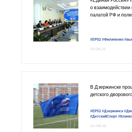
«Единая Россия» 
о взаимодействии
палатой РФ и пол
#ЕР52
#Филипенко
#вы
05.08.26
В Дзержинске про
детского дворовог
#ЕР52
#Дзержинск
#Дв
#ДетскийСпорт
#Клинк
04.08.26