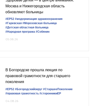
Здоровье детей — в центре внимания:
Москва и Нижегородская область
обновляют больницы
#ЕР52
#модернизация здравоохранения
#Гаревская
#Морозовская больница
#Детская областная больница
#Народная програма
#Собянин
05.08.26
В Богородске прошла лекция по
правовой грамотности для старшего
поколения
#ЕР52
#Богородскийокруг
#СтаршееПоколение
#правовая грамотность
#сторонникиЕР
04.08.26