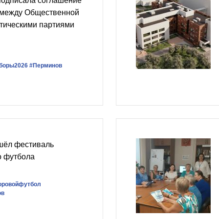
подписала соглашение
 между Общественной
итическими партиями
боры2026
#Перминов
шёл фестиваль
о футбола
оровойфутбол
ов