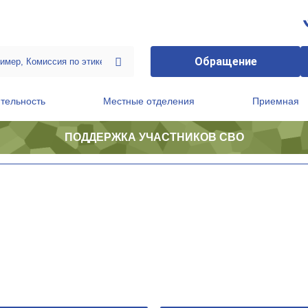
Обращение
тельность
Местные отделения
Приемная
ПОДДЕРЖКА УЧАСТНИКОВ СВО
ственной приемной Председателя Партии
Президиум регионального политического совета