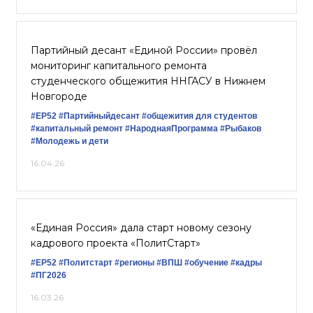
Партийный десант «Единой России» провёл
мониторинг капитального ремонта
студенческого общежития ННГАСУ в Нижнем
Новгороде
#ЕР52
#Партийныйдесант
#общежития для студентов
#капитальный ремонт
#НароднаяПрограмма
#Рыбаков
#Молодежь и дети
16.04.26
«Единая Россия» дала старт новому сезону
кадрового проекта «ПолитСтарт»
#ЕР52
#Политстарт
#регионы
#ВПШ
#обучение
#кадры
#ПГ2026
16.03.26