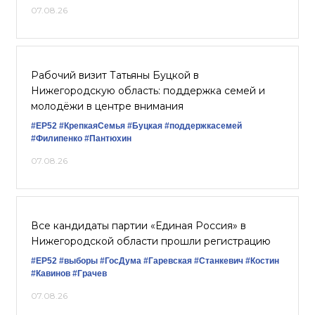
07.08.26
Рабочий визит Татьяны Буцкой в
Нижегородскую область: поддержка семей и
молодёжи в центре внимания
#ЕР52
#КрепкаяСемья
#Буцкая
#поддержкасемей
#Филипенко
#Пантюхин
07.08.26
Все кандидаты партии «Единая Россия» в
Нижегородской области прошли регистрацию
#ЕР52
#выборы
#ГосДума
#Гаревская
#Станкевич
#Костин
#Кавинов
#Грачев
07.08.26