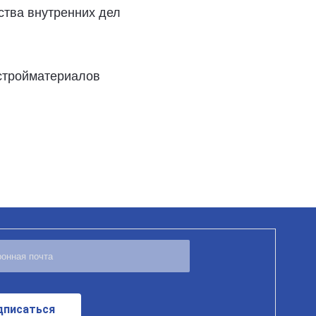
ства внутренних дел
 стройматериалов
дписаться