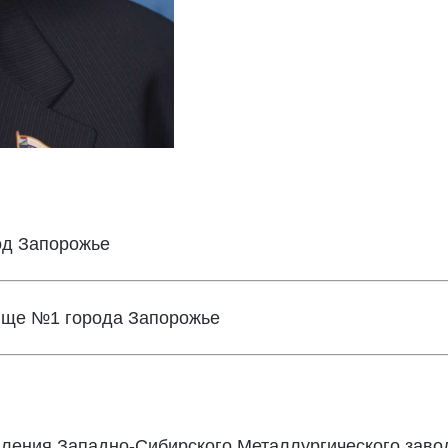
род Запорожье
лище №1 города Запорожье
авления Западно-Сибирского Металлургического заво