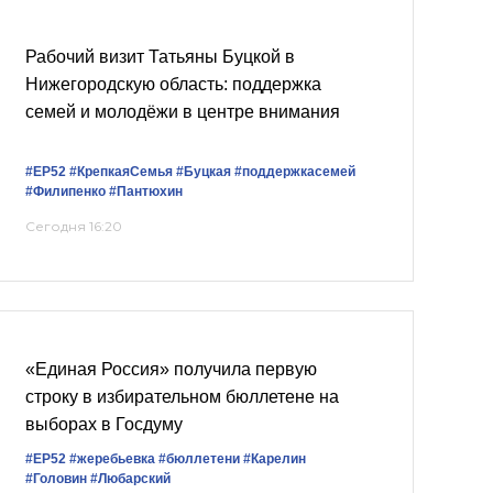
Рабочий визит Татьяны Буцкой в
Нижегородскую область: поддержка
семей и молодёжи в центре внимания
#ЕР52
#КрепкаяСемья
#Буцкая
#поддержкасемей
#Филипенко
#Пантюхин
Сегодня 16:20
«Единая Россия» получила первую
строку в избирательном бюллетене на
выборах в Госдуму
#ЕР52
#жеребьевка
#бюллетени
#Карелин
#Головин
#Любарский