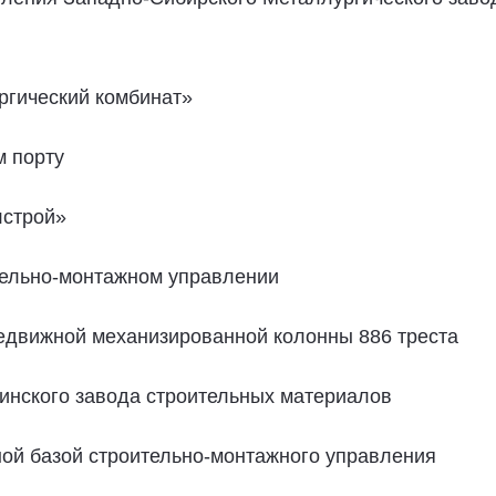
ургический комбинат»
м порту
лстрой»
ительно-монтажном управлении
ередвижной механизированной колонны 886 треста
хинского завода строительных материалов
ной базой строительно-монтажного управления