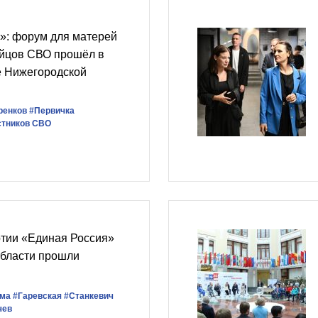
: форум для матерей
ойцов СВО прошёл в
е Нижегородской
ренков
#Первичка
стников СВО
ртии «Единая Россия»
области прошли
ума
#Гаревская
#Станкевич
чев