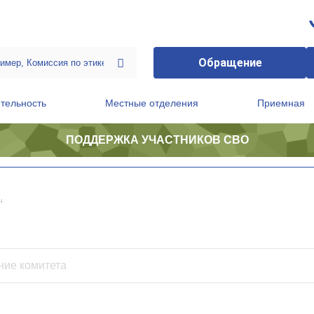
Обращение
тельность
Местные отделения
Приемная
ПОДДЕРЖКА УЧАСТНИКОВ СВО
ственной приемной Председателя Партии
Президиум регионального политического совета
ч