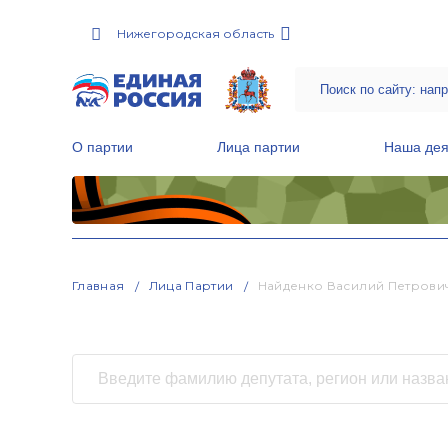
Нижегородская область
О партии
Лица партии
Наша дея
Местные общественные приемные Партии
Руководитель Региональной обще
Народная программа «Единой России»
Главная
Лица Партии
Найденко Василий Петрови