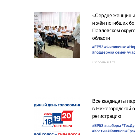
«Сердце женщины»
и жён погибших б
Павловском округ
области
#ЕР52
#Филипенко
#Но
#поддержка семей уча
Сегодня 17:11
Все кандидаты па
в Нижегородской 
регистрацию
#ЕР52
#выборы
#ГосД
#Костин
#Кавинов
#Гра