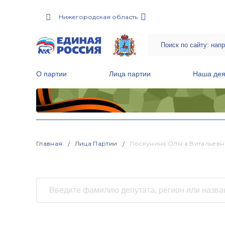
Нижегородская область
О партии
Лица партии
Наша дея
Местные общественные приемные Партии
Руководитель Региональной обще
Народная программа «Единой России»
Главная
Лица Партии
Лоскунина Ольга Витальевн