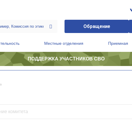
Обращение
тельность
Местные отделения
Приемная
ПОДДЕРЖКА УЧАСТНИКОВ СВО
ственной приемной Председателя Партии
Президиум регионального политического совета
а