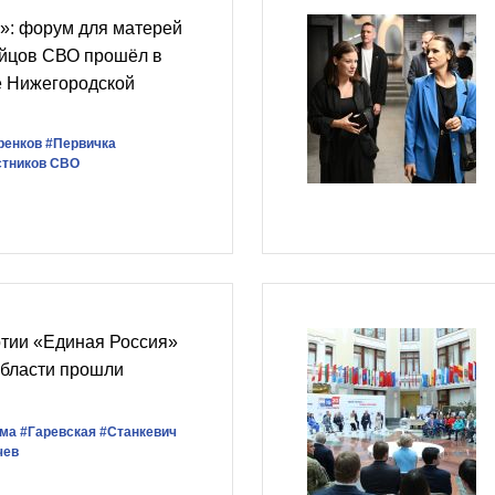
: форум для матерей
ойцов СВО прошёл в
е Нижегородской
ренков
#Первичка
стников СВО
ртии «Единая Россия»
области прошли
ума
#Гаревская
#Станкевич
чев