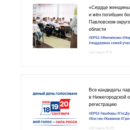
«Сердце женщины»
и жён погибших б
Павловском округ
области
#ЕР52
#Филипенко
#Но
#поддержка семей уча
Сегодня 17:11
Все кандидаты па
в Нижегородской 
регистрацию
#ЕР52
#выборы
#ГосД
#Костин
#Кавинов
#Гра
Сегодня 15:05