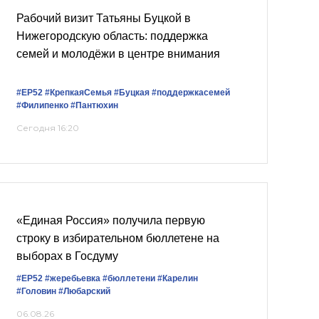
Рабочий визит Татьяны Буцкой в
Нижегородскую область: поддержка
семей и молодёжи в центре внимания
#ЕР52
#КрепкаяСемья
#Буцкая
#поддержкасемей
#Филипенко
#Пантюхин
Сегодня 16:20
«Единая Россия» получила первую
строку в избирательном бюллетене на
выборах в Госдуму
#ЕР52
#жеребьевка
#бюллетени
#Карелин
#Головин
#Любарский
06.08.26