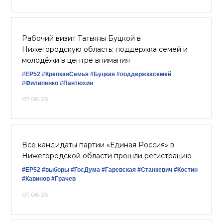
Рабочий визит Татьяны Буцкой в
Нижегородскую область: поддержка семей и
молодёжи в центре внимания
#ЕР52
#КрепкаяСемья
#Буцкая
#поддержкасемей
#Филипенко
#Пантюхин
07.08.26
Все кандидаты партии «Единая Россия» в
Нижегородской области прошли регистрацию
#ЕР52
#выборы
#ГосДума
#Гаревская
#Станкевич
#Костин
#Кавинов
#Грачев
07.08.26