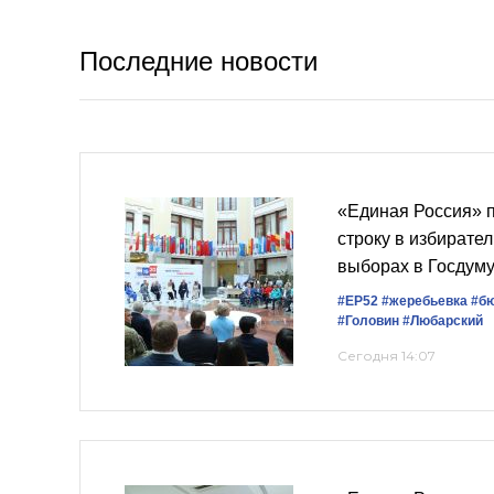
Последние новости
«Единая Россия» 
строку в избирате
выборах в Госдум
#ЕР52
#жеребьевка
#б
#Головин
#Любарский
Сегодня 14:07