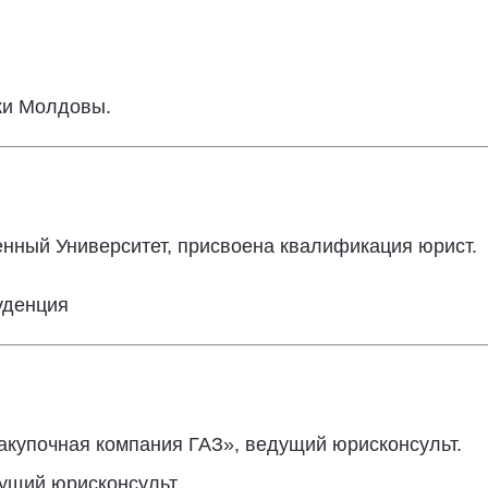
ики Молдовы.
енный Университет, присвоена квалификация юрист.
уденция
купочная компания ГАЗ», ведущий юрисконсульт.
ущий юрисконсульт.