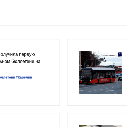
получила первую
льном бюллетене на
у
юллетени
#Карелин