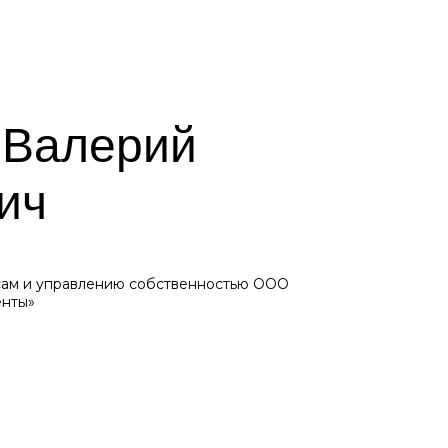
 Валерий
ич
сам и управлению собственностью ООО
енты»