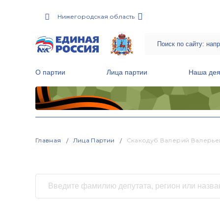
Нижегородская область
О партии
Лица партии
Наша дея
Местные общественные приемные Партии
Руководитель Региональной обще
Народная программа «Единой России»
Главная
Лица Партии
Скакодуб Валерий Валерье