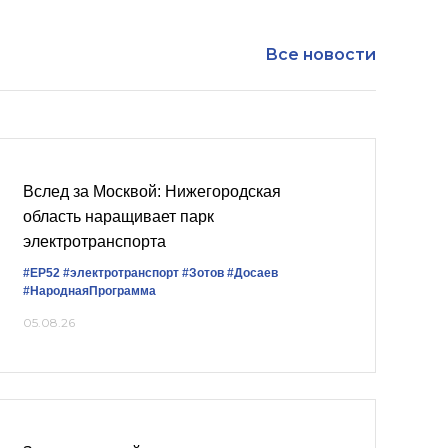
Все новости
Вслед за Москвой: Нижегородская
область наращивает парк
электротранспорта
#ЕР52
#электротранспорт
#Зотов
#Досаев
#НароднаяПрограмма
05.08.26