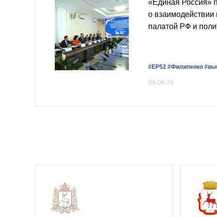
«Единая Россия» 
о взаимодействии
палатой РФ и пол
#ЕР52
#Филипенко
#вы
05.08.26