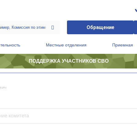
Обращение
тельность
Местные отделения
Приемная
ПОДДЕРЖКА УЧАСТНИКОВ СВО
ственной приемной Председателя Партии
Президиум регионального политического совета
вич