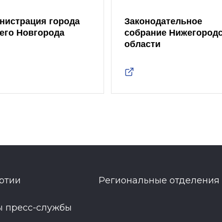
нистрация города
Законодательное
его Новгорода
собрание Нижегород
области
ртии
Региональные отделения
ы пресс-службы