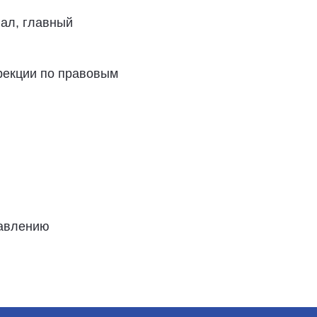
ал, главный
рекции по правовым
равлению