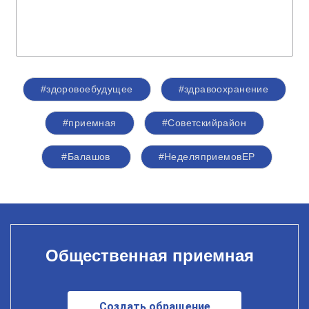
#здоровоебудущее
#здравоохранение
#приемная
#Советскийрайон
#Балашов
#НеделяприемовЕР
Общественная приемная
Создать обращение