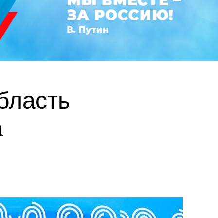
бласть
а