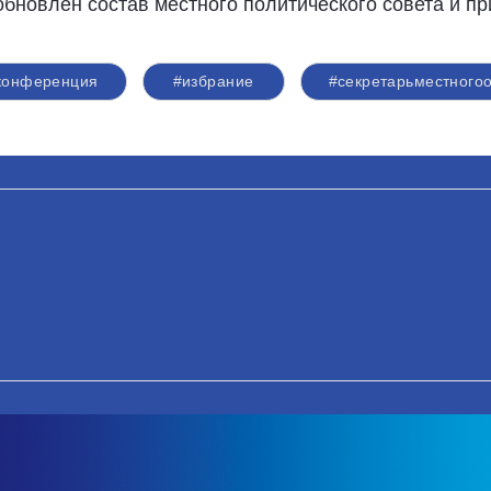
бновлен состав местного политического совета и пр
конференция
#избрание
#секретарьместного