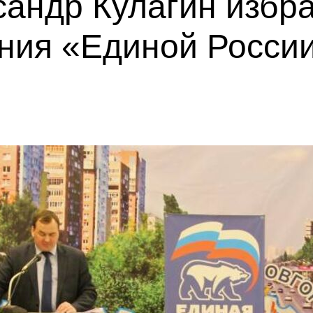
андр Кулагин избр
ения «Единой Росси