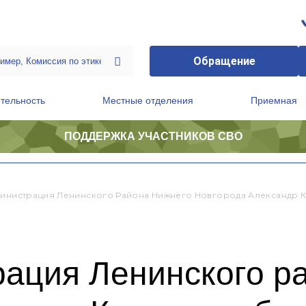
Обращение
тельность
Местные отделения
Приемная
ПОДДЕРЖКА УЧАСТНИКОВ СВО
ственной приемной Председателя Партии
Президиум регионального политического совета
министрация Ленинского Района Нижнего Новгорода Александр 
рация Ленинского р