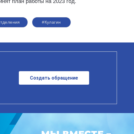
инят план работы на 2023 год.
отделения
#Кулагин
Создать обращение