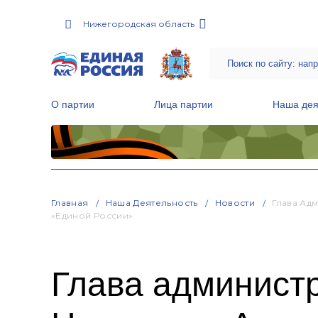
Нижегородская область
О партии
Лица партии
Наша дея
Местные общественные приемные Партии
Руководитель Региональной обще
Народная программа «Единой России»
Главная
Наша Деятельность
Новости
Глава Ад
«Единой России»
Глава админист