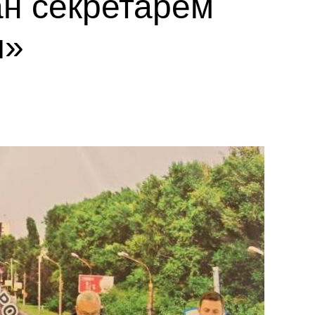
ан секретарем
и»