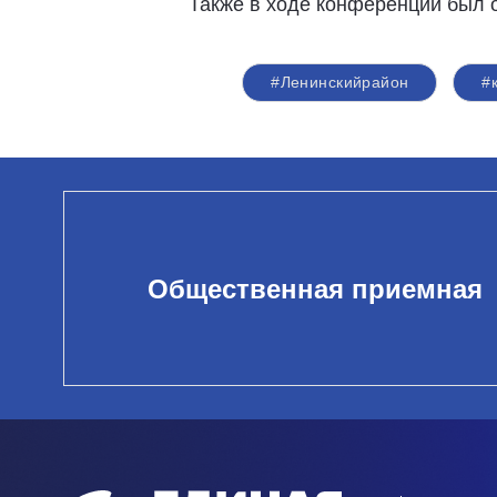
Также в ходе конференции был о
#Ленинскийрайон
#
Общественная приемная