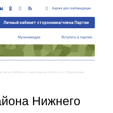
Версия для слабовидящих
Личный кабинет сторонника/члена Партии
Мультимедиа
Вступить в партию
Региональный исполнительный комитет
Кулагин Избран Секретарем Местного Отделения
айона Нижнего