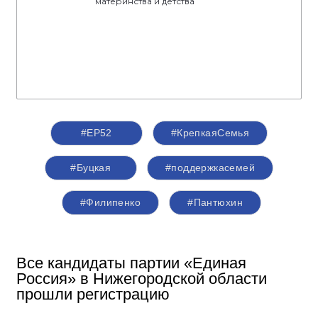
материнства и детства
#ЕР52
#КрепкаяСемья
#Буцкая
#поддержкасемей
#Филипенко
#Пантюхин
Все кандидаты партии «Единая
Россия» в Нижегородской области
прошли регистрацию