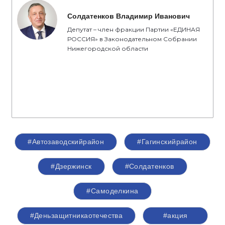
Солдатенков Владимир Иванович
Депутат – член фракции Партии «ЕДИНАЯ
РОССИЯ» в Законодательном Собрании
Нижегородской области
#Автозаводскийрайон
#Гагинскийрайон
#Дзержинск
#Солдатенков
#Самоделкина
#Деньзащитникаотечества
#акция