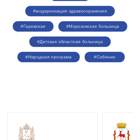
#модернизация здравоохранения
#Гаревская
#Морозовская больница
#Детская областная больница
#Народная програма
#Собянин