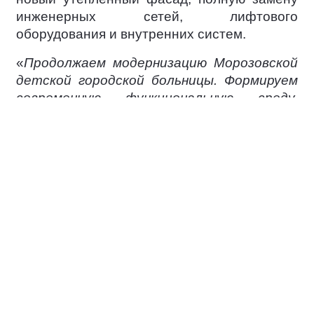
инженерных сетей, лифтового
оборудования и внутренних систем.
«
Продолжаем модернизацию Морозовской
детской городской больницы. Формируем
современную функциональную среду,
благодаря которой повысится качество и
доступность медицинской помощи.
Сейчас начали полное обновление корпусов
11 и 22А — Центра по проведению
расширенного неонатального скрининга и
неонатологического отделения
», —
написал на своей странице в социальной
сети мэр Москвы
Сергей Собянин
.
Ежегодно помощь в больнице получают
дети из 89 регионов страны — всего более
10 тысяч пациентов из разных субъектов,